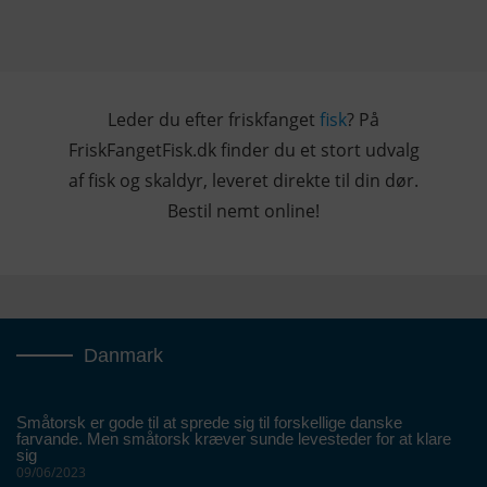
Leder du efter friskfanget
fisk
? På
FriskFangetFisk.dk finder du et stort udvalg
af fisk og skaldyr, leveret direkte til din dør.
Bestil nemt online!
Danmark
Småtorsk er gode til at sprede sig til forskellige danske
farvande. Men småtorsk kræver sunde levesteder for at klare
sig
09/06/2023