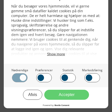
NYHEDSSERVICE
Alle billeder, tekster og data på FiskerForum er beskyttet af dansk
lov om ophavsret. Alle rettigheder tilhører eller varetages af