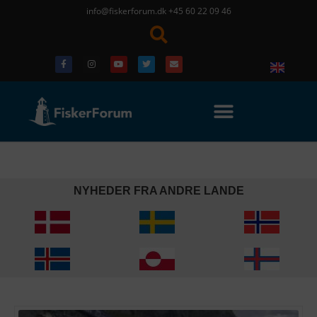
info@fiskerforum.dk
+45 60 22 09 46
NYHEDER FRA ANDRE LANDE