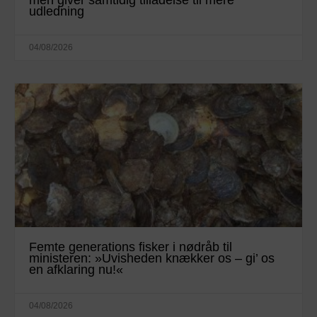
men giver samtidig tilladelse til mere
udledning
04/08/2026
Femte generations fisker i nødråb til
ministeren: »Uvisheden knækker os – gi’ os
en afklaring nu!«
04/08/2026