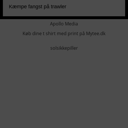
Kæmpe fangst på trawler
Apollo Media
Køb dine t shirt med print på Mytee.dk
solsikkepiller
KONTAKTINFO
+45 60 22 09 46
info@fiskerforum.dk
Otto Pedersvej 1
6960 Hvide Sande