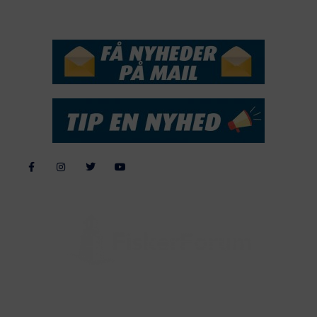
NYHEDSSERVICE
Alle billeder, tekster og data på FiskerForum er beskyttet af dansk
lov om ophavsret. Alle rettigheder tilhører eller varetages af
FiskerForum.dk på vegne af de tilknyttede fotografer. Det er ikke