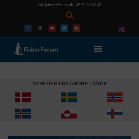
info@fiskerforum.dk
+45 60 22 09 46
NYHEDER FRA ANDRE LANDE