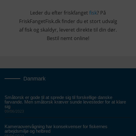
Leder du efter friskfanget
fisk
? På
FriskFangetFisk.dk finder du et stort udvalg
af fisk og skaldyr, leveret direkte til din dør.
Bestil nemt online!
Danmark
Småtorsk er gode til at sprede sig til forskellige danske
farvande. Men småtorsk kræver sunde levesteder for at klare
sig
09/06/2023
Kameraovervågning har konsekvenser for fiskernes
arbejdsmiljø og helbred
08/06/2023