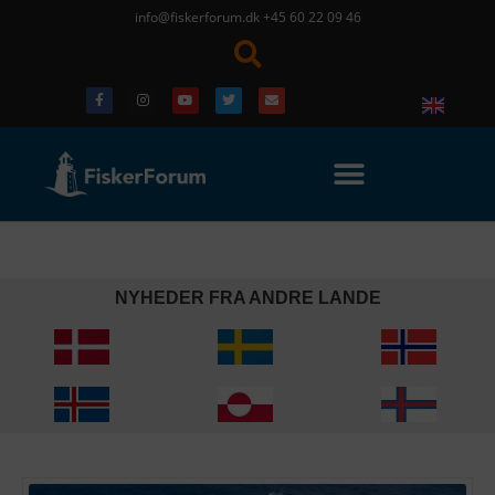
info@fiskerforum.dk
+45 60 22 09 46
NYHEDER FRA ANDRE LANDE