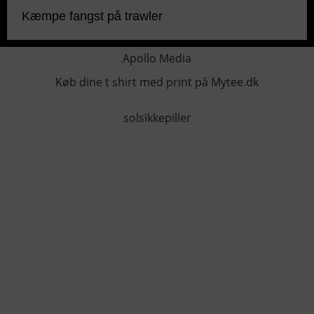
Kæmpe fangst på trawler
Apollo Media
Køb dine t shirt med print på Mytee.dk
solsikkepiller
KONTAKTINFO
+45 60 22 09 46
info@fiskerforum.dk
Otto Pedersvej 1
6960 Hvide Sande