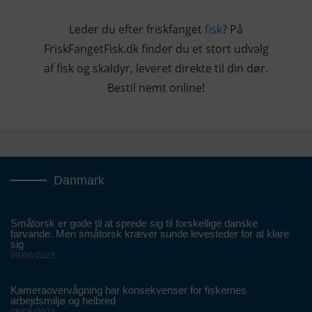
Leder du efter friskfanget
fisk
? På
FriskFangetFisk.dk finder du et stort udvalg
af fisk og skaldyr, leveret direkte til din dør.
Bestil nemt online!
Danmark
Småtorsk er gode til at sprede sig til forskellige danske
farvande. Men småtorsk kræver sunde levesteder for at klare
sig
09/06/2023
Kameraovervågning har konsekvenser for fiskernes
arbejdsmiljø og helbred
08/06/2023