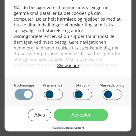
Alle billeder, tekster og data på FiskerForum er beskyttet af dansk
lov om ophavsret. Alle rettigheder tilhører eller varetages af
FiskerForum.dk på vegne af de tilknyttede fotografer. Det er ikke
tilladt at kopiere eller bruge tekster, data eller billeder fra
FiskerForum uden tilladelse. © 20026 -