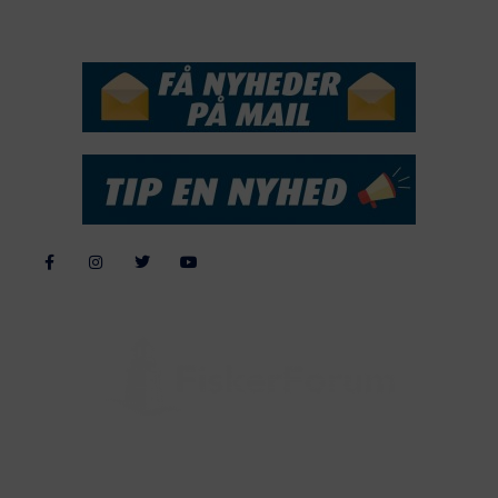
NYHEDSSERVICE
Alle billeder, tekster og data på FiskerForum er beskyttet af dansk
lov om ophavsret. Alle rettigheder tilhører eller varetages af
FiskerForum.dk på vegne af de tilknyttede fotografer. Det er ikke