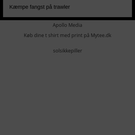
Kæmpe fangst på trawler
Apollo Media
Køb dine t shirt med print på Mytee.dk
solsikkepiller
KONTAKTINFO
+45 60 22 09 46
info@fiskerforum.dk
Otto Pedersvej 1
6960 Hvide Sande