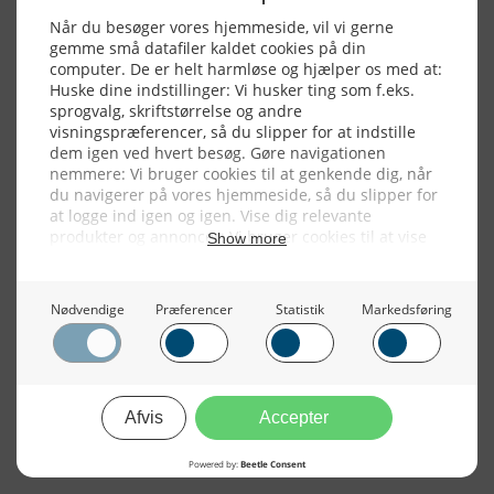
Alle billeder, tekster og data på FiskerForum er beskyttet af dansk
lov om ophavsret. Alle rettigheder tilhører eller varetages af
FiskerForum.dk på vegne af de tilknyttede fotografer. Det er ikke
tilladt at kopiere eller bruge tekster, data eller billeder fra
FiskerForum uden tilladelse. © 20026 -