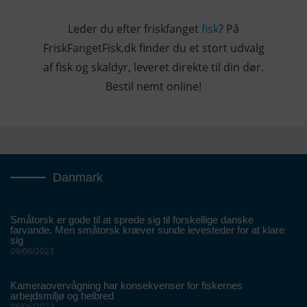
Leder du efter friskfanget
fisk
? På
FriskFangetFisk.dk finder du et stort udvalg
af fisk og skaldyr, leveret direkte til din dør.
Bestil nemt online!
Danmark
Småtorsk er gode til at sprede sig til forskellige danske
farvande. Men småtorsk kræver sunde levesteder for at klare
sig
09/06/2023
Kameraovervågning har konsekvenser for fiskernes
arbejdsmiljø og helbred
08/06/2023