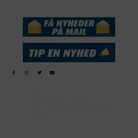
NYHEDSSERVICE
Alle billeder, tekster og data på FiskerForum er beskyttet af dansk
lov om ophavsret. Alle rettigheder tilhører eller varetages af
FiskerForum.dk på vegne af de tilknyttede fotografer. Det er ikke