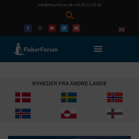
info@fiskerforum.dk
+45 60 22 09 46
NYHEDER FRA ANDRE LANDE