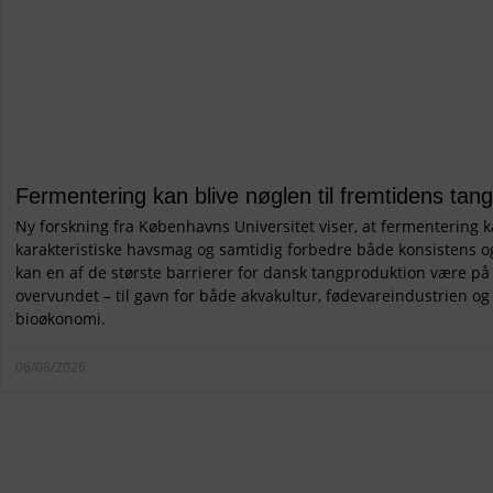
Fermentering kan blive nøglen til fremtidens tan
Ny forskning fra Københavns Universitet viser, at fermenterin
karakteristiske havsmag og samtidig forbedre både konsistens
kan en af de største barrierer for dansk tangproduktion være på ve
overvundet – til gavn for både akvakultur, fødevareindustrien og
bioøkonomi.
06/08/2026