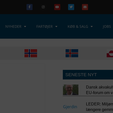
NYHEDER
FARTØJER
KØB & SALG
JOBS
SENESTE NYT
Dansk akvakultu
EU-forum om v
LEDER: Miljømi
længere gemme 