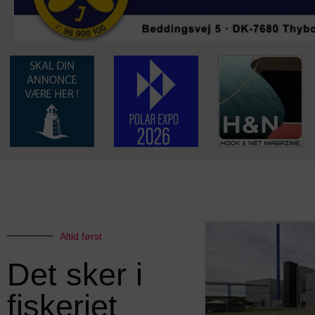
Altid først
Det sker i
fiskeriet