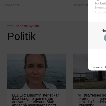
04/08/2026
04/08/2026
Seneste nyt om
Politik
LEDER: Miljøministeriet kan
Miljøstyrelsen d
ikke længere gemme sig –
forurening – men
ansvaret for Vilsund Blue
samtidig tilladels
ender på ministerens bord
udledning