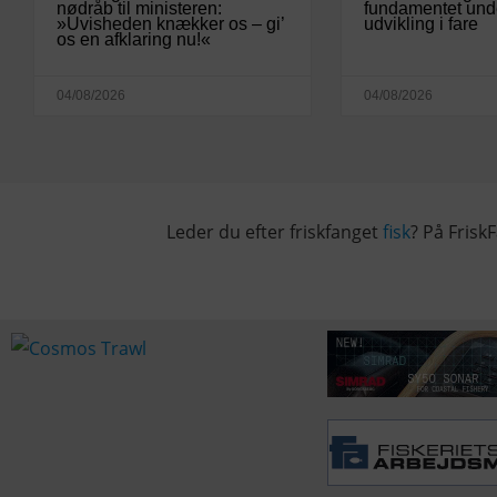
nødråb til ministeren:
fundamentet und
»Uvisheden knækker os – gi’
udvikling i fare
os en afklaring nu!«
04/08/2026
04/08/2026
Leder du efter friskfanget
fisk
? På FriskF