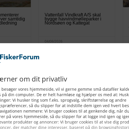
umenterer
Vattenfall Vindkraft A/S skal
iver samtidig
bygge havvindmølleparker i
udledning
Nordsøen og Kattegat
04/08/2026
 vores
Fiskeriets Arbejdsmiljøråd
et handler
inviterer fiskerne i de indre
aresikkerhed
farvande til
arbejdsmiljøseminar