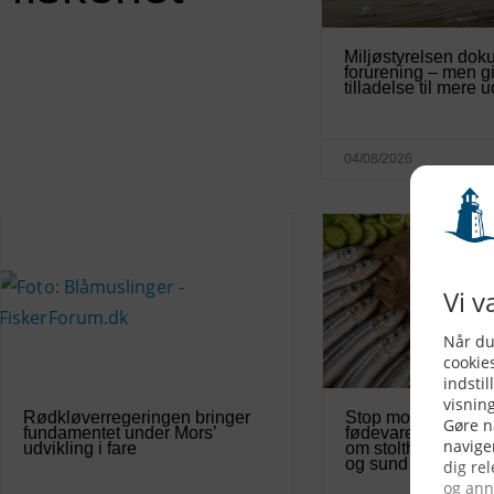
Miljøstyrelsen dok
forurening – men g
tilladelse til mere 
04/08/2026
Rødkløverregeringen bringer
Stop mobningen af
fundamentet under Mors’
fødevareerhverv: D
udvikling i fare
om stolthed, fødev
og sund fornuft