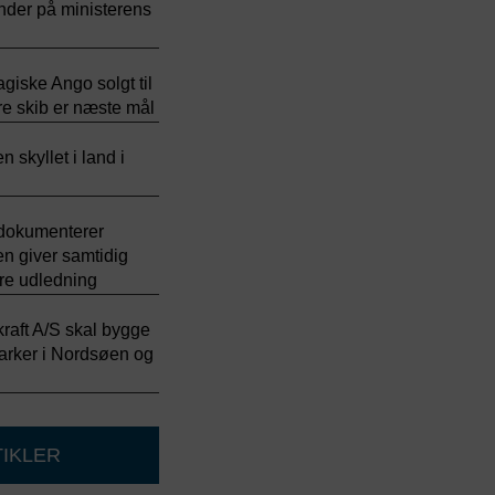
nder på ministerens
giske Ango solgt til
e skib er næste mål
 skyllet i land i
 dokumenterer
en giver samtidig
mere udledning
kraft A/S skal bygge
arker i Nordsøen og
TIKLER