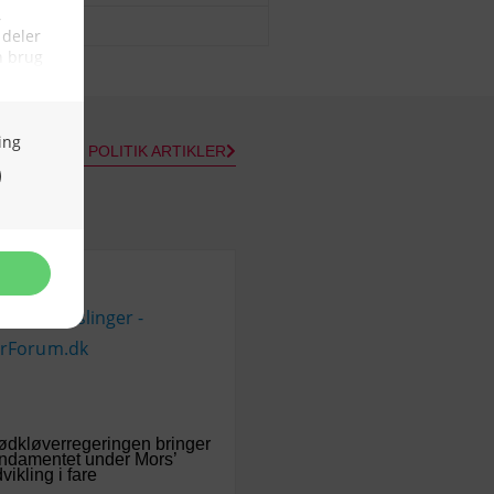
03/08/2026
ALLE POLITIK ARTIKLER
dkløverregeringen bringer
ndamentet under Mors’
vikling i fare