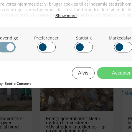
03/08/2026
okumenterer
Femte generations fisker i
Rø
 giver
nødråb til ministeren:
fu
e til mere
»Uvisheden knækker os – gi’
ud
os en afklaring nu!«