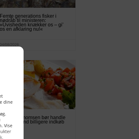
Femte generations fisker i
nødråb til ministeren:
»Uvisheden knækker os – gi’
os en afklaring nu!«
04/08/2026
Fødevaremomsen bør handle
om mere end billigere indkøb