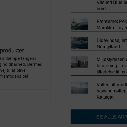
Vilsund Blue e
bord
Færøerne: Pela
Marokko – nyer
Bidevindsejleren
Nordjylland
gprodukter
g kan dæmpe tangens
Miljøstyrelsen
 og holdbarhed. Dermed
forurening – m
j til at blive
tilladelse til 
 fremtidens blå
Vattenfall Vind
havvindmøllep
Kattegat
SE ALLE AR