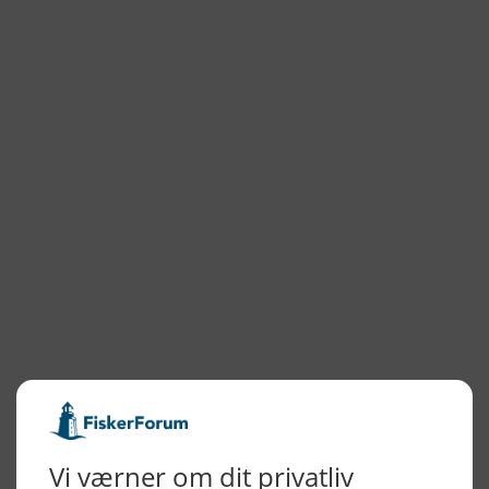
Gas grill
Hvide Sande
MyHvideSande
Hvide Sande Isværk
NYHEDSARKIV
2026
2025
2024
2023
2022
2022
2021
2020
2019
2018
2017
2016