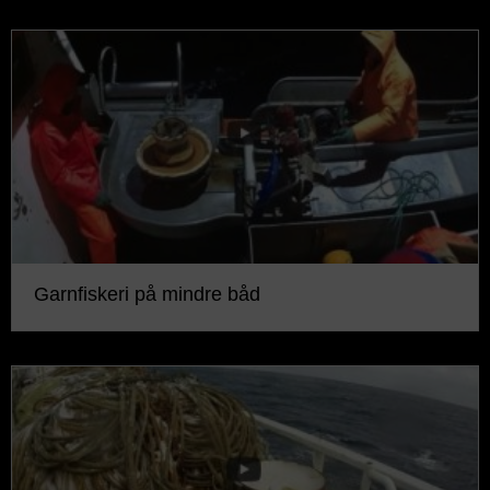
Garnfiskeri på mindre båd