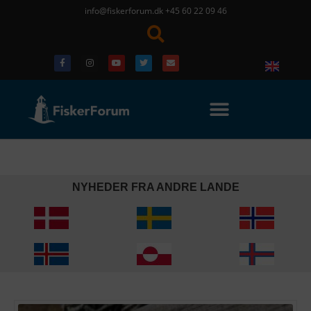
info@fiskerforum.dk
+45 60 22 09 46
NYHEDER FRA ANDRE LANDE