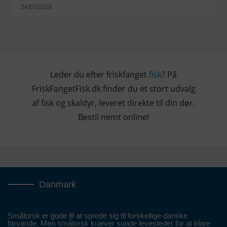
24/07/2026
Leder du efter friskfanget
fisk
? På
FriskFangetFisk.dk finder du et stort udvalg
af fisk og skaldyr, leveret direkte til din dør.
Bestil nemt online!
Danmark
Småtorsk er gode til at sprede sig til forskellige danske
farvande. Men småtorsk kræver sunde levesteder for at klare