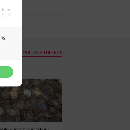
næste mål
05/08/2026
ALLE POLITIK ARTIKLER
mte generations fisker i