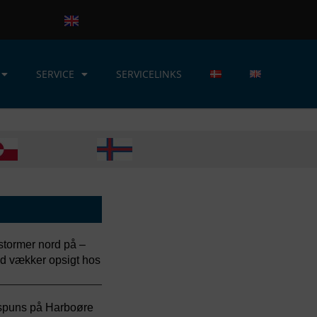
SERVICE
SERVICELINKS
tormer nord på –
nd vækker opsigt hos
nspuns på Harboøre