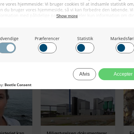
ansvaret for Vilsund Blue ender
på ministerens bord
05/08/2026
steriet kan
Miljøstyrelsen dokumenterer
Fe