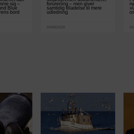
mme sig –
forurening – men giver
nø
sund Blue
samtidig tilladelse til mere
»U
rens bord
udledning
os
04/08/2026
04