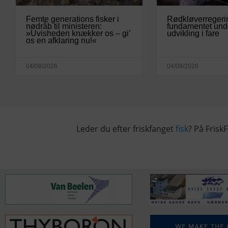
Femte generations fisker i
Rødkløverregeri
nødråb til ministeren:
fundamentet und
»Uvisheden knækker os – gi’
udvikling i fare
os en afklaring nu!«
04/08/2026
04/08/2026
Leder du efter friskfanget
fisk
? På FriskF