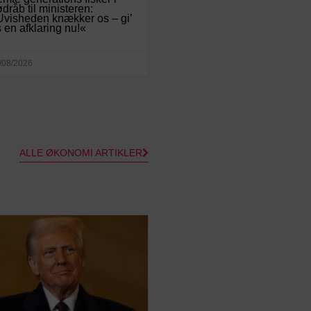
dråb til ministeren:
visheden knækker os – gi’
 en afklaring nu!«
/08/2026
ALLE ØKONOMI ARTIKLER