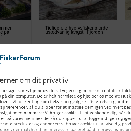
ammer
Tidligere erhvervsfisker gjorde
de på
usædvanlig fangst i Fjorden
r
06/08/2026
r plads i nyt
LEDER: Miljøministeriet kan
esiliens
ikke længere gemme sig –