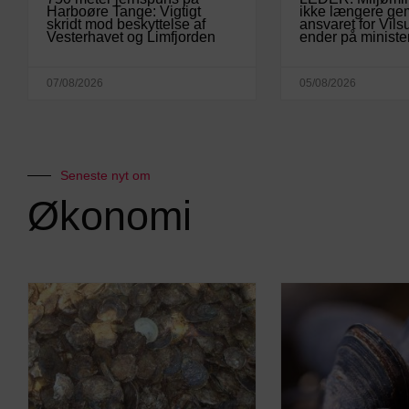
Harboøre Tange: Vigtigt
ikke længere ge
skridt mod beskyttelse af
ansvaret for Vil
Vesterhavet og Limfjorden
ender på ministe
07/08/2026
05/08/2026
Seneste nyt om
Økonomi