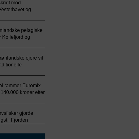
skridt mod
Vesterhavet og
nlandske pelagiske
 Kollefjord og
rønlandske ejere vil
aditionelle
ol rammer Euromix
 140.000 kroner efter
rvsfisker gjorde
gst i Fjorden