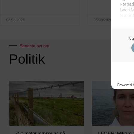
06/08/2026
05/08/2026
Seneste nyt om
Politik
750 meter jernspuns på
LEDER: Miljømini