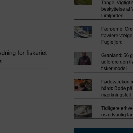
Tange: Vigtigt 
beskyttelse af 
Limfjorden
Færøerne: Grø
trawlere vælger
Fuglefjord
dning for fiskeriet
Grønland: 56 g
t
udfordre den tr
fiskerimodel
Fødevarekontr
hårdt: Bøde på
mærkningsfejl
Tidligere erhve
usædvanlig fan