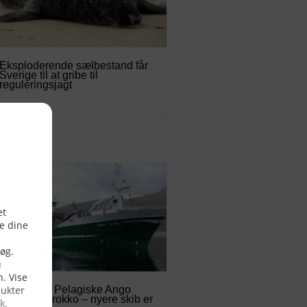
Eksploderende sælbestand får
Sverige til at gribe til
reguleringsjagt
06/08/2026
Færøerne: Pelagiske Ango
solgt til Marokko – nyere skib er