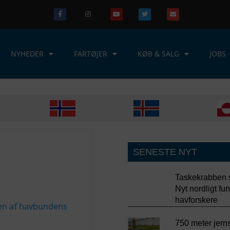
NYHEDER
FARTØJER
KØB & SALG
JOBS
SENESTE NYT
Taskekrabben s
Nyt nordligt fu
havforskere
750 meter jer