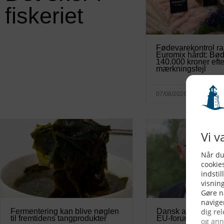
fiskeriet
Fødevarekontrol r
Euromix hårdt: Bø
140.000 kroner efte
mærkningsfejl
07/08/2026
Fermentering kan blive nøglen
Dansk akvakultur få
til fremtidens tangprodukter
EU-forum om vandr