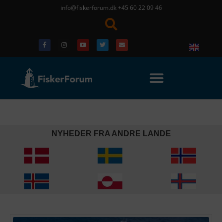
info@fiskerforum.dk
+45 60 22 09 46
NYHEDER FRA ANDRE LANDE