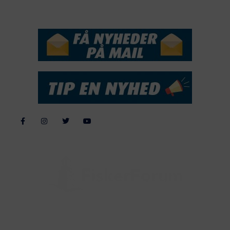
NYHEDSSERVICE
Alle billeder, tekster og data på FiskerForum er beskyttet af dansk
lov om ophavsret. Alle rettigheder tilhører eller varetages af
FiskerForum.dk på vegne af de tilknyttede fotografer. Det er ikke