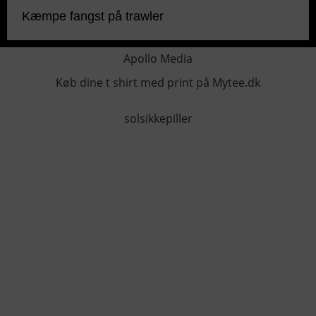
Kæmpe fangst på trawler
Apollo Media
Køb dine t shirt med print på Mytee.dk
solsikkepiller
KONTAKTINFO
+45 60 22 09 46
info@fiskerforum.dk
Otto Pedersvej 1
6960 Hvide Sande