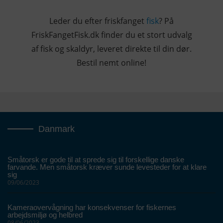
Leder du efter friskfanget
fisk
? På
FriskFangetFisk.dk finder du et stort udvalg
af fisk og skaldyr, leveret direkte til din dør.
Bestil nemt online!
Danmark
Småtorsk er gode til at sprede sig til forskellige danske
farvande. Men småtorsk kræver sunde levesteder for at klare
sig
09/06/2023
Kameraovervågning har konsekvenser for fiskernes
arbejdsmiljø og helbred
08/06/2023