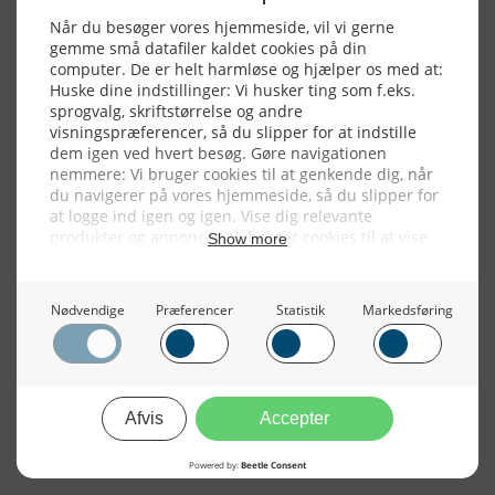
Alle billeder, tekster og data på FiskerForum er beskyttet af dansk
lov om ophavsret. Alle rettigheder tilhører eller varetages af
FiskerForum.dk på vegne af de tilknyttede fotografer. Det er ikke
tilladt at kopiere eller bruge tekster, data eller billeder fra
FiskerForum uden tilladelse. © 20026 -