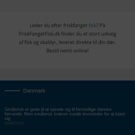
Leder du efter friskfanget
fisk
? På
FriskFangetFisk.dk finder du et stort udvalg
af fisk og skaldyr, leveret direkte til din dør.
Bestil nemt online!
Danmark
Småtorsk er gode til at sprede sig til forskellige danske
farvande. Men småtorsk kræver sunde levesteder for at klare
sig
09/06/2023