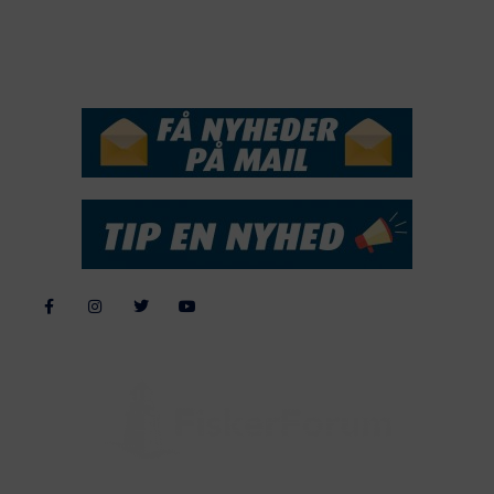
NYHEDSSERVICE
Alle billeder, tekster og data på FiskerForum er beskyttet af dansk