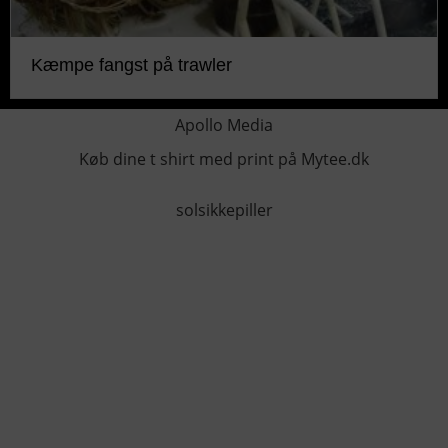
Kæmpe fangst på trawler
Apollo Media
Køb dine t shirt med print på Mytee.dk
solsikkepiller
KONTAKTINFO
+45 60 22 09 46
info@fiskerforum.dk