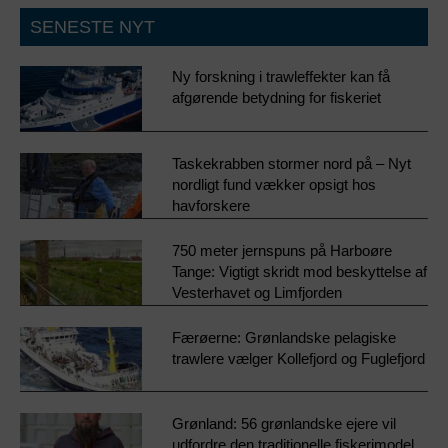
SENESTE NYT
Ny forskning i trawleffekter kan få
afgørende betydning for fiskeriet
Taskekrabben stormer nord på – Nyt
nordligt fund vækker opsigt hos
havforskere
750 meter jernspuns på Harboøre
Tange: Vigtigt skridt mod beskyttelse af
Vesterhavet og Limfjorden
Færøerne: Grønlandske pelagiske
trawlere vælger Kollefjord og Fuglefjord
Grønland: 56 grønlandske ejere vil
udfordre den traditionelle fiskerimodel