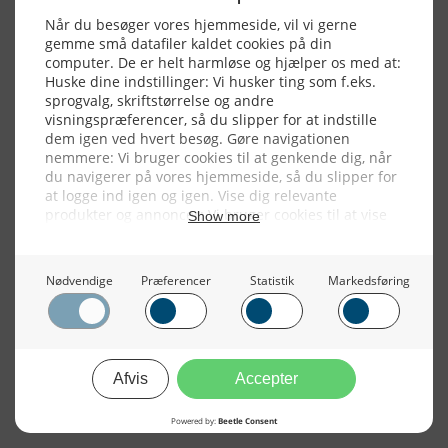
NYHEDSSERVICE
Alle billeder, tekster og data på FiskerForum er beskyttet af dansk
lov om ophavsret. Alle rettigheder tilhører eller varetages af
FiskerForum.dk på vegne af de tilknyttede fotografer. Det er ikke