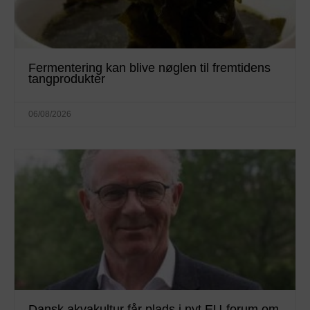
Fermentering kan blive nøglen til fremtidens
tangprodukter
06/08/2026
Dansk akvakultur får plads i nyt EU-forum om