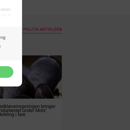
ALLE POLITIK ARTIKLER
dkløverregeringen bringer
ndamentet under Mors’
vikling i fare