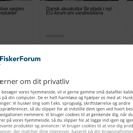
live nøglen
Dansk akvakultur får plads i nyt
produkter
EU-forum om vandresiliens
05/08/2026
llet i land i
Miljøstyrelsen dokumenterer
forurening – men giver samtidig
tilladelse til mere udledning
04/08/2026