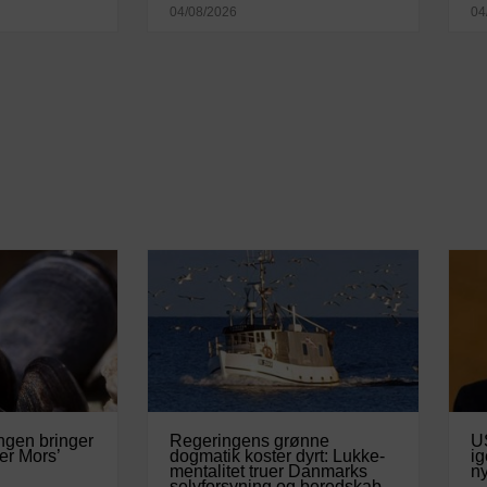
04/08/2026
04
ngen bringer
Regeringens grønne
U
er Mors’
dogmatik koster dyrt: Lukke-
ig
mentalitet truer Danmarks
ny
selvforsyning og beredskab