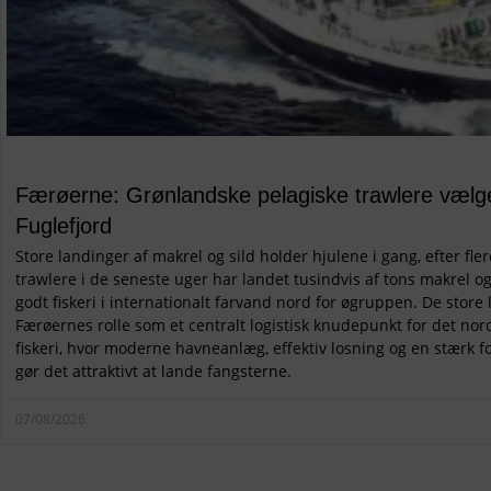
Færøerne: Grønlandske pelagiske trawlere vælge
Fuglefjord
Store landinger af makrel og sild holder hjulene i gang, efter fl
trawlere i de seneste uger har landet tusindvis af tons makrel o
godt fiskeri i internationalt farvand nord for øgruppen. De stor
Færøernes rolle som et centralt logistisk knudepunkt for det nor
fiskeri, hvor moderne havneanlæg, effektiv losning og en stærk f
gør det attraktivt at lande fangsterne.
07/08/2026