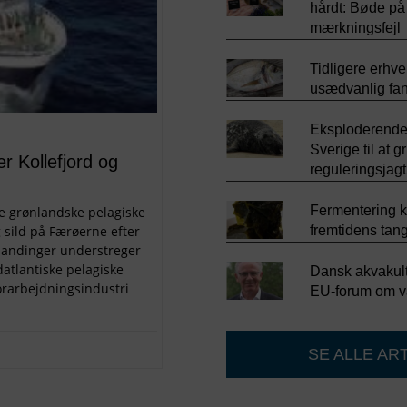
hårdt: Bøde på
mærkningsfejl
Tidligere erhve
usædvanlig fan
Eksploderende
Sverige til at gr
r Kollefjord og
reguleringsjagt
Fermentering ka
ere grønlandske pelagiske
g sild på Færøerne efter
fremtidens tan
e landinger understreger
datlantiske pelagiske
Dansk akvakultu
orarbejdningsindustri
EU-forum om v
SE ALLE AR