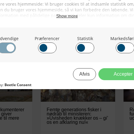
okumenterer
Femte generations fisker i
Rø
 giver
nødråb til ministeren:
fu
e til mere
»Uvisheden knækker os – gi’
ud
os en afklaring nu!«