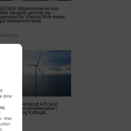
LEDER: Miljøministeriet kan
ikke længere gemme sig –
ansvaret for Vilsund Blue ender
på ministerens bord
05/08/2026
Vattenfall Vindkraft A/S skal
bygge havvindmølleparker i
Nordsøen og Kattegat
04/08/2026