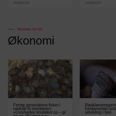
05/08/2026
04/08/2026
Seneste nyt om
Økonomi
Femte generations fisker i
Rødkløverregeri
nødråb til ministeren:
fundamentet und
»Uvisheden knækker os – gi’
udvikling i fare
os en afklaring nu!«