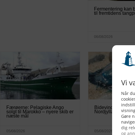
Fermentering kan b
til fremtidens tang
06/08/2026
Færøerne: Pelagiske Ango
Bidevindsejleren sky
solgt til Marokko – nyere skib er
Nordjylland
næste mål
05/08/2026
05/08/2026