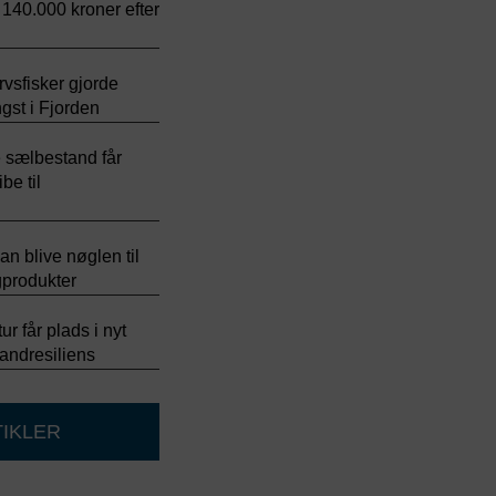
 140.000 kroner efter
rvsfisker gjorde
gst i Fjorden
 sælbestand får
ibe til
n blive nøglen til
gprodukter
r får plads i nyt
andresiliens
TIKLER