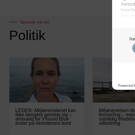
Seneste nyt om
Politik
LEDER: Miljøministeriet kan
Miljøstyrelsen d
ikke længere gemme sig –
forurening – men
ansvaret for Vilsund Blue
samtidig tilladels
ender på ministerens bord
udledning