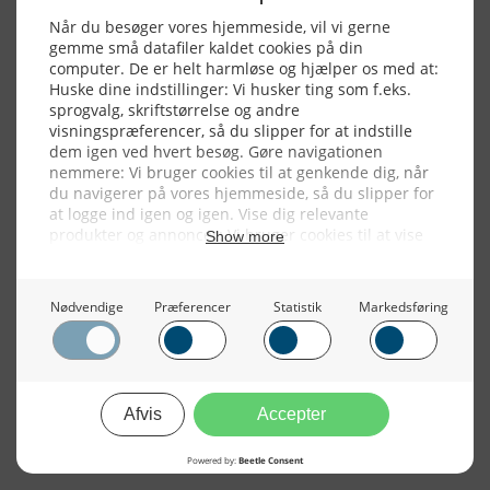
Alle billeder, tekster og data på FiskerForum er beskyttet af dansk
lov om ophavsret. Alle rettigheder tilhører eller varetages af
FiskerForum.dk på vegne af de tilknyttede fotografer. Det er ikke
tilladt at kopiere eller bruge tekster, data eller billeder fra
FiskerForum uden tilladelse. © 20026 -