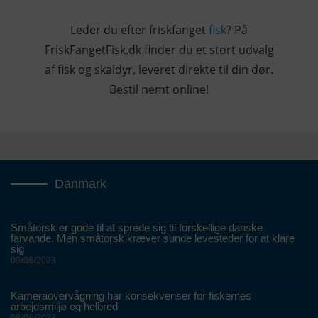
Leder du efter friskfanget
fisk
? På
FriskFangetFisk.dk finder du et stort udvalg
af fisk og skaldyr, leveret direkte til din dør.
Bestil nemt online!
Danmark
Småtorsk er gode til at sprede sig til forskellige danske
farvande. Men småtorsk kræver sunde levesteder for at klare
sig
09/06/2023
Kameraovervågning har konsekvenser for fiskernes
arbejdsmiljø og helbred
08/06/2023