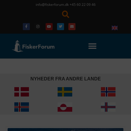
info@fiskerforum.dk
+45 60 22 09 46
NYHEDER FRA ANDRE LANDE