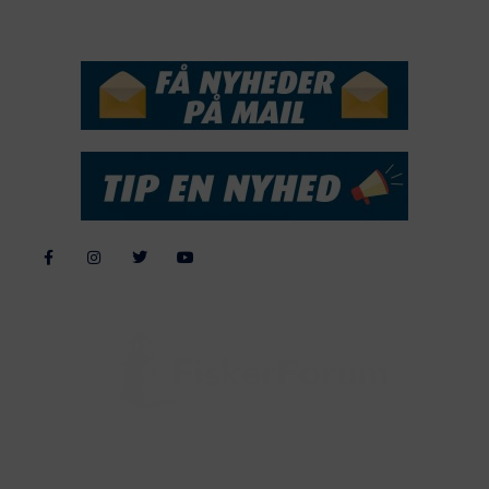
NYHEDSSERVICE
Alle billeder, tekster og data på FiskerForum er beskyttet af dansk
lov om ophavsret. Alle rettigheder tilhører eller varetages af
FiskerForum.dk på vegne af de tilknyttede fotografer. Det er ikke