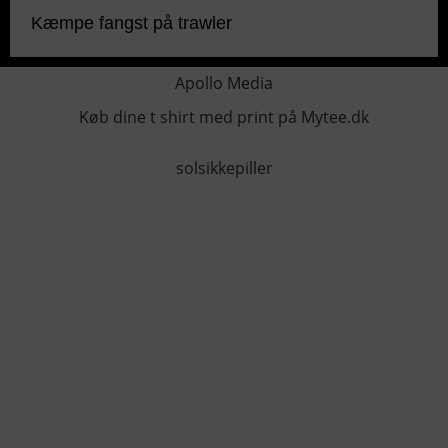
Kæmpe fangst på trawler
Apollo Media
Køb dine t shirt med print på Mytee.dk
solsikkepiller
KONTAKTINFO
+45 60 22 09 46
info@fiskerforum.dk
Otto Pedersvej 1
6960 Hvide Sande