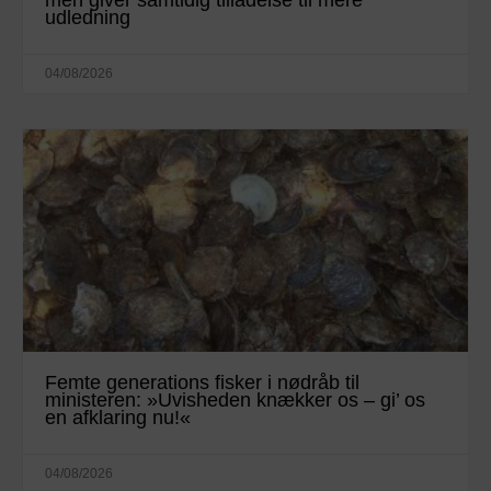
men giver samtidig tilladelse til mere
udledning
04/08/2026
Femte generations fisker i nødråb til
ministeren: »Uvisheden knækker os – gi’ os
en afklaring nu!«
04/08/2026