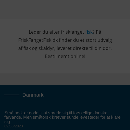
Leder du efter friskfanget
fisk
? På
FriskFangetFisk.dk finder du et stort udvalg
af fisk og skaldyr, leveret direkte til din dør.
Bestil nemt online!
Danmark
Småtorsk er gode til at sprede sig til forskellige danske
farvande. Men småtorsk kræver sunde levesteder for at klare
sig
09/06/2023