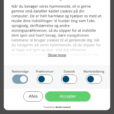
NYHEDSSERVICE
Alle billeder, tekster og data på FiskerForum er beskyttet af dansk
lov om ophavsret. Alle rettigheder tilhører eller varetages af