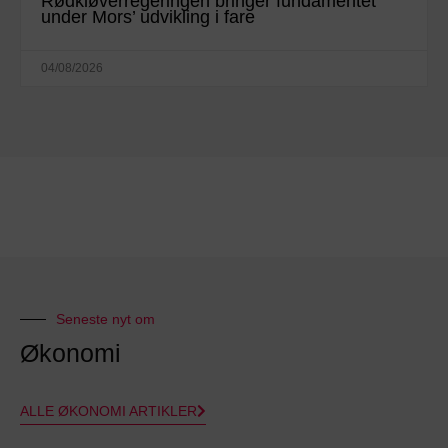
Rødkløverregeringen bringer fundamentet
under Mors’ udvikling i fare
04/08/2026
Seneste nyt om
Økonomi
ALLE ØKONOMI ARTIKLER