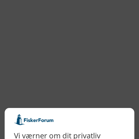
DK Fisker
OSB plader
Gas grill
Hvide Sande
MyHvideSande
Hvide Sande Isværk
NYHEDSARKIV
2026
2025
2024
2023
2022
2022
2021
2020
2019
2018