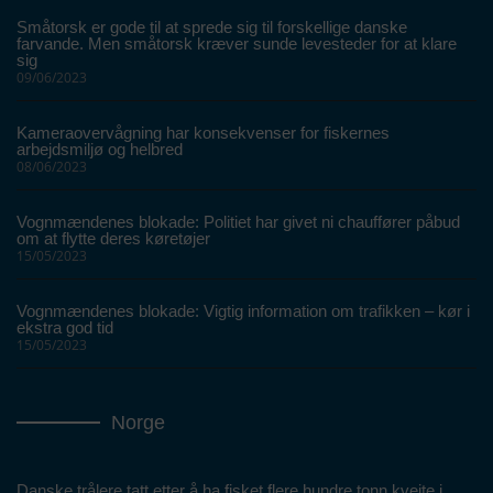
Småtorsk er gode til at sprede sig til forskellige danske
farvande. Men småtorsk kræver sunde levesteder for at klare
sig
09/06/2023
Kameraovervågning har konsekvenser for fiskernes
arbejdsmiljø og helbred
08/06/2023
Vognmændenes blokade: Politiet har givet ni chauffører påbud
om at flytte deres køretøjer
15/05/2023
Vognmændenes blokade: Vigtig information om trafikken – kør i
ekstra god tid
15/05/2023
Norge
Danske trålere tatt etter å ha fisket flere hundre tonn kveite i