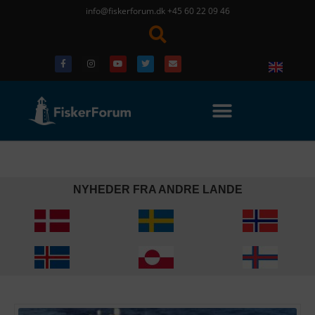
info@fiskerforum.dk
+45 60 22 09 46
NYHEDER FRA ANDRE LANDE