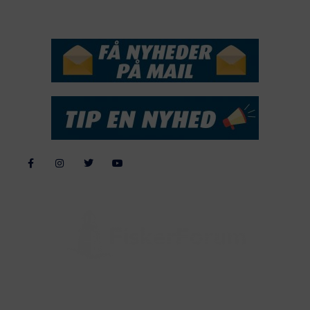
NYHEDSSERVICE
Alle billeder, tekster og data på FiskerForum er beskyttet af dansk
lov om ophavsret. Alle rettigheder tilhører eller varetages af
FiskerForum.dk på vegne af de tilknyttede fotografer. Det er ikke