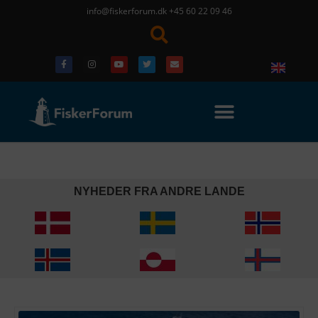
info@fiskerforum.dk
+45 60 22 09 46
NYHEDER FRA ANDRE LANDE