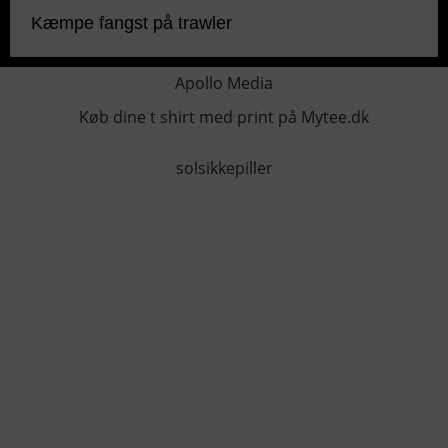
Kæmpe fangst på trawler
Apollo Media
Køb dine t shirt med print på Mytee.dk
solsikkepiller
KONTAKTINFO
+45 60 22 09 46
info@fiskerforum.dk
Otto Pedersvej 1
6960 Hvide Sande