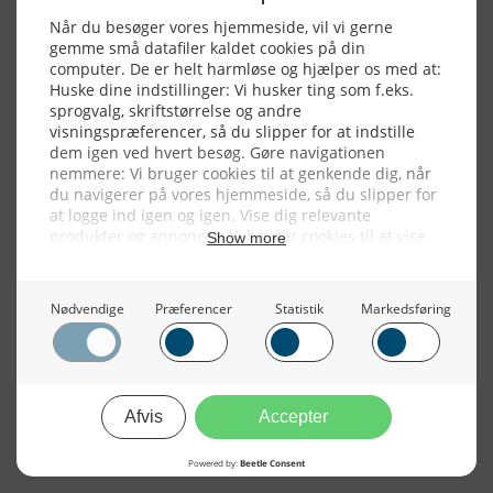
Alle billeder, tekster og data på FiskerForum er beskyttet af dansk
lov om ophavsret. Alle rettigheder tilhører eller varetages af
FiskerForum.dk på vegne af de tilknyttede fotografer. Det er ikke
tilladt at kopiere eller bruge tekster, data eller billeder fra
FiskerForum uden tilladelse. © 20026 -