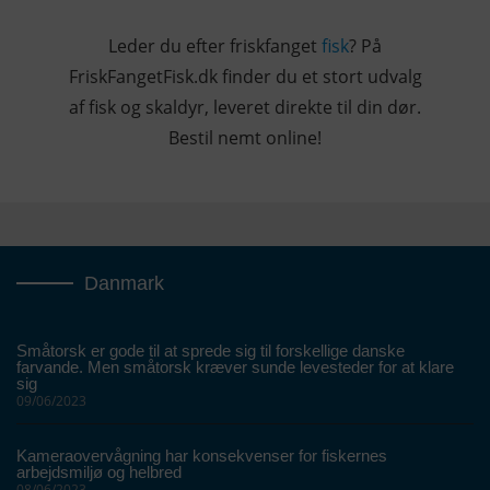
Leder du efter friskfanget
fisk
? På
FriskFangetFisk.dk finder du et stort udvalg
af fisk og skaldyr, leveret direkte til din dør.
Bestil nemt online!
Danmark
Småtorsk er gode til at sprede sig til forskellige danske
farvande. Men småtorsk kræver sunde levesteder for at klare
sig
09/06/2023
Kameraovervågning har konsekvenser for fiskernes
arbejdsmiljø og helbred
08/06/2023